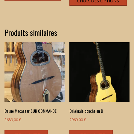
CHOIX DES OPTIONS
pro
a
plu
vari
Produits similaires
Les
opt
peu
êtr
cho
sur
la
pag
du
Brune Macassar SUR COMMANDE
Originale bouche en D
pro
3689,00
€
2969,00
€