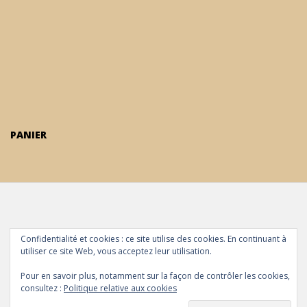
PANIER
Confidentialité et cookies : ce site utilise des cookies. En continuant à
ALD Guitare
Contact
Boutique ALD
Panier
Mon
utiliser ce site Web, vous acceptez leur utilisation.
compte
Politique de confidentialité
conditions générales
Pour en savoir plus, notamment sur la façon de contrôler les cookies,
de vente e-commerce
consultez :
Politique relative aux cookies