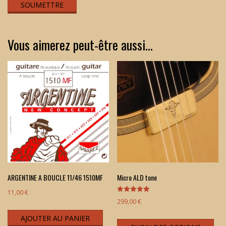
Vous aimerez peut-être aussi…
ARGENTINE A BOUCLE 11/46 1510MF
Micro ALD tone
11,00
€
Note
299,00
€
5.00
sur 5
Ce
AJOUTER AU PANIER