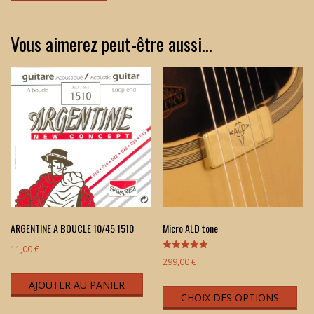
Vous aimerez peut-être aussi…
ARGENTINE A BOUCLE 10/45 1510
Micro ALD tone
11,00
€
Note
299,00
€
5.00
sur 5
Ce
AJOUTER AU PANIER
CHOIX DES OPTIONS
pro