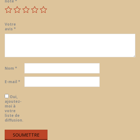
note
*
Votre
avis
*
Nom
*
E-mail
*
Oui,
ajoutez-
moi à
votre
liste de
diffusion.