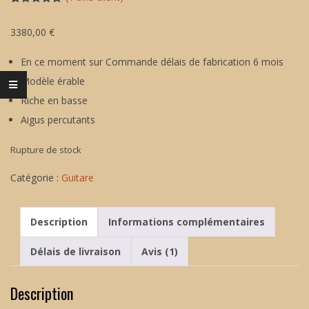
Noté
1
5.00
sur 5
3380,00
€
basé sur
notation
client
En ce moment sur Commande délais de fabrication 6 mois
Modèle érable
Riche en basse
Aigus percutants
Rupture de stock
Catégorie :
Guitare
Description
Informations complémentaires
Délais de livraison
Avis (1)
Description