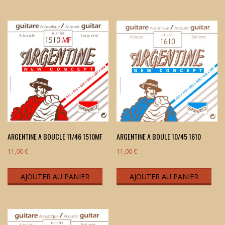
a
plu
vari
Les
opt
peu
êtr
cho
sur
la
ARGENTINE A BOUCLE 11/46 1510MF
ARGENTINE A BOULE 10/45 1610
pag
11,00
€
11,00
€
du
pro
AJOUTER AU PANIER
AJOUTER AU PANIER