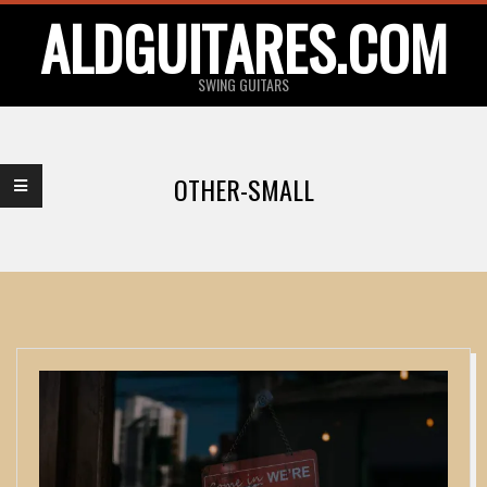
Skip
ALDGUITARES.COM
to
content
SWING GUITARS
Primary
Navigation
OTHER-SMALL
Menu