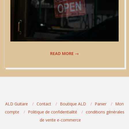
READ MORE →
2020-
03-
18
ALD Guitare
Contact
Boutique ALD
Panier
Mon
compte
Politique de confidentialité
conditions générales
de vente e-commerce