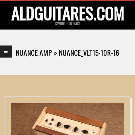
Skip
ALDGUITARES.COM
to
content
SWING GUITARS
Primary
Navigation
NUANCE AMP »
NUANCE_VLT15-10R-16
Menu