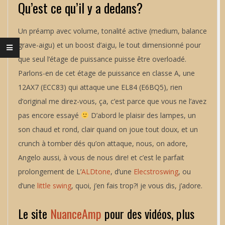
Qu’est ce qu’il y a dedans?
Un préamp avec volume, tonalité active (medium, balance
grave-aigu) et un boost d’aigu, le tout dimensionné pour
que seul l’étage de puissance puisse être overloadé.
Parlons-en de cet étage de puissance en classe A, une
12AX7 (ECC83) qui attaque une EL84 (E6BQ5), rien
d’original me direz-vous, ça, c’est parce que vous ne l’avez
pas encore essayé
D’abord le plaisir des lampes, un
son chaud et rond, clair quand on joue tout doux, et un
crunch à tomber dés qu’on attaque, nous, on adore,
Angelo aussi, à vous de nous dire! et c’est le parfait
prolongement de L’
ALDtone
, d’une
Elecstroswing
, ou
d’une
little swing
, quoi, j’en fais trop?! je vous dis, j’adore.
Le site
NuanceAmp
pour des vidéos, plus