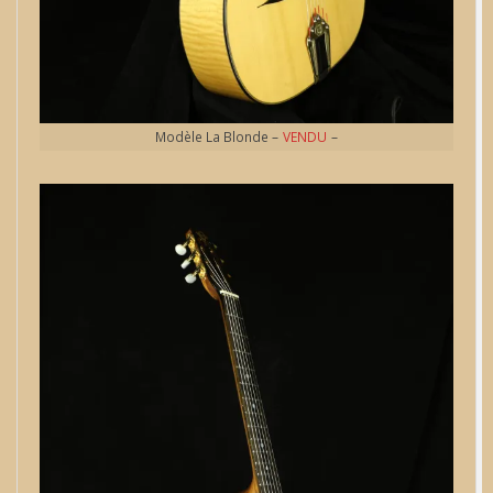
Modèle La Blonde –
VENDU
–