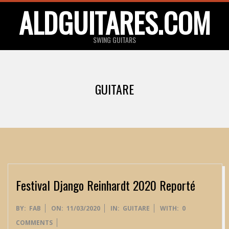
Skip
ALDGUITARES.COM
to
content
SWING GUITARS
Primary
Navigation
GUITARE
Menu
Festival Django Reinhardt 2020 Reporté
2020-
BY:
FAB
ON:
11/03/2020
IN:
GUITARE
WITH:
0
03-
COMMENTS