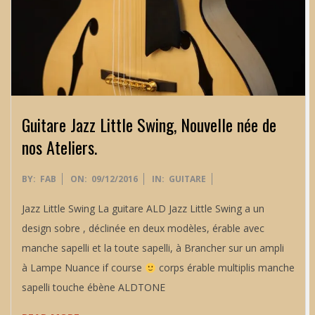
Guitare Jazz Little Swing, Nouvelle née de
nos Ateliers.
2016-
BY:
FAB
ON:
09/12/2016
IN:
GUITARE
12-
Jazz Little Swing La guitare ALD Jazz Little Swing a un
09
design sobre , déclinée en deux modèles, érable avec
manche sapelli et la toute sapelli, à Brancher sur un ampli
à Lampe Nuance if course
corps érable multiplis manche
sapelli touche ébène ALDTONE