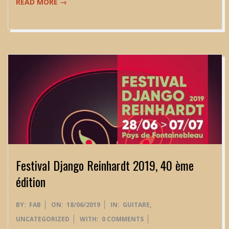
READ MORE →
Festival Django Reinhardt 2019, 40 ème
édition
2019-
BY:
FAB
ON:
18/06/2019
IN:
GUITARE
,
06-
UNCATEGORIZED
WITH:
0 COMMENTS