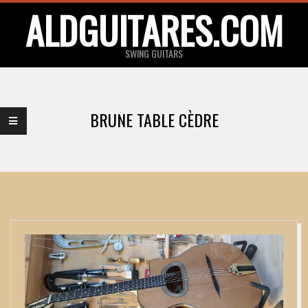
Skip
ALDGUITARES.COM
to
content
SWING GUITARS
Primary
Navigation
BRUNE TABLE CÈDRE
Menu