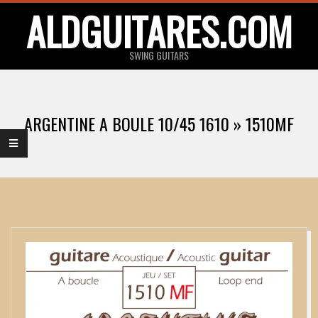
Skip
ALDGUITARES.COM
to
content
SWING GUITARS
Primary
Navigation
ARGENTINE A BOULE 10/45 1610 »
1510MF
Menu